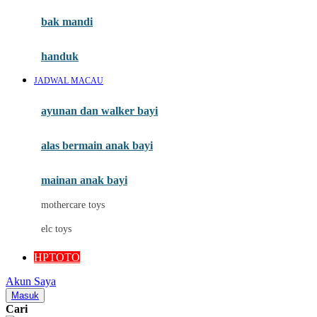
Moby
bak mandi
Momami
handuk
Mothercare
JADWAL MACAU
Mustela
ayunan dan walker bayi
My Buddy Tag
My K
alas bermain anak bayi
N
mainan anak bayi
Naif
mothercare toys
Nike
elc toys
Nordic Natural
HPTOTO
Nuby
Akun Saya
Nuna
Masuk
Cari