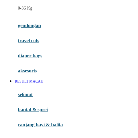
Felt So Sweet
0-36 Kg
Fisher Price
Flipper
gendongan
Friends Of Sally
travel cots
G
diaper bags
Gb
Geko
aksesoris
Graco
RESULT MACAU
Gund
selimut
H
bantal & sprei
Habbie
Haenim
ranjang bayi & balita
Happy Horse