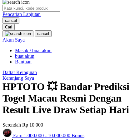
O
Pencarian Lanjutan
Oh Ma Grain
cancel
Okiedog
Cari
cancel
P
Akun Saya
Masuk / buat akun
Peachy
buat akun
Phil & Ted's
Bantuan
Philips Avent
Daftar Keinginan
Keranjang Saya
Pigeon
HPTOTO 💥 Bandar Prediksi
Playgro
Togel Macau Resmi Dengan
Poled Global
Result Live Draw Setiap Hari
Ponycycle
Serendah
Rp 10.000
Puma
Earn
1.000.000
-
10.000.000
Bonus
Pureats