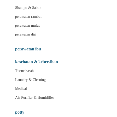
London Taxi
Shampo & Sabun
Love To Dream
perawatan rambut
perawatan mulut
M
perawatan diri
Magformers
Mama's Choice
perawatan ibu
Mamas&Papas
kesehatan & kebersihan
Mamaway
Tissue basah
Maxi Cosi
Laundry & Cleaning
Megabloks
Medical
Micro
Air Purifier & Humidifier
MiDeer
Mimi & Lula
potty
Mini Monkey