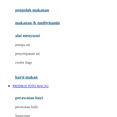
Joie
pengolah makanan
Joolz
Jujube
makanan & multivitamin
K
alat menyusui
Kiddycuts
pompa asi
Kumon
penyimpanan asi
L
cooler bags
Leapfrog
kursi makan
Leclerc
PREDIKSI TOTO MACAU
Lee Vierra
Lillebaby
perawatan bayi
Little Bird Told Me
perawatan kulit
Little Miss Janis
Sunscreen