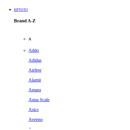
HPTOTO
Brand A-Z
A
Addo
Adidas
Airfree
Alamii
Amara
Aqua Scale
Asics
Aveeno
Awan