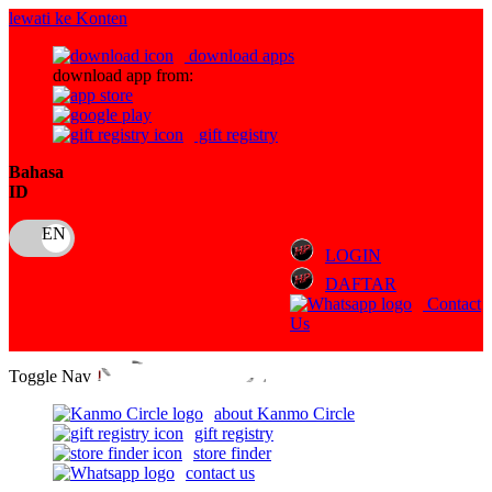
lewati ke Konten
download apps
download app from:
gift registry
Bahasa
ID
LOGIN
DAFTAR
Contact
Us
Toggle Nav
about Kanmo Circle
gift registry
store finder
contact us