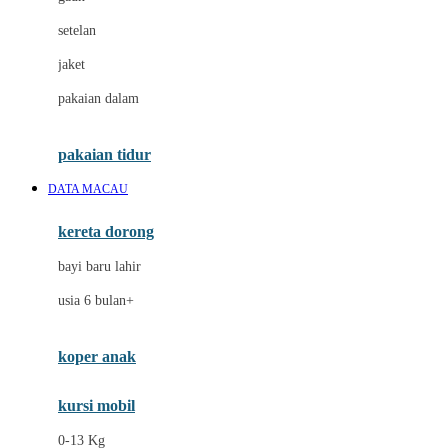
Dae Organics
setelan
Docare
jaket
Doona
pakaian dalam
Down To Earth
Drew
pakaian tidur
Dr. Brown's
DATA MACAU
E
kereta dorong
ELC
bayi baru lahir
Ergobaby
usia 6 bulan+
Expert Care
koper anak
Ezyroller
kursi mobil
F
0-13 Kg